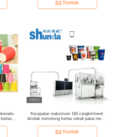
Kontak
otomatis
Kecepatan maksimum 160 cangkir/menit
 kertas
dicetak memotong kertas sekali pakai mesin
n pe
membuat cangkir 2oz - 32oz
Kontak