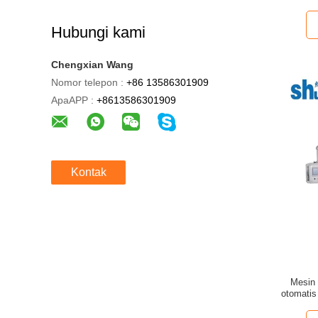
Hubungi kami
Chengxian Wang
Nomor telepon :
+86 13586301909
ApaAPP :
+8613586301909
Kontak
Mesin 
otomatis