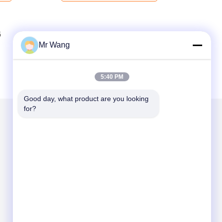
6
7
8
Mr Wang
5:40 PM
Good day, what product are you looking 
for?
Kirimkan Kami
Send