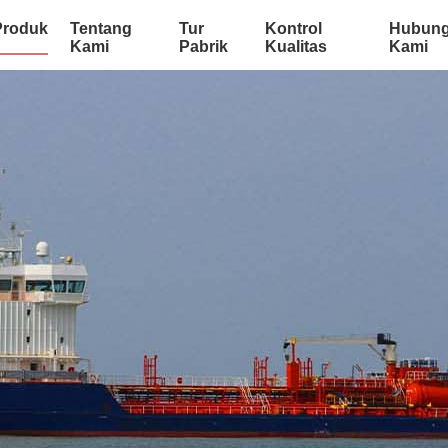
Produk
Tentang
Tur
Kontrol
Hubung
Kami
Pabrik
Kualitas
Kami