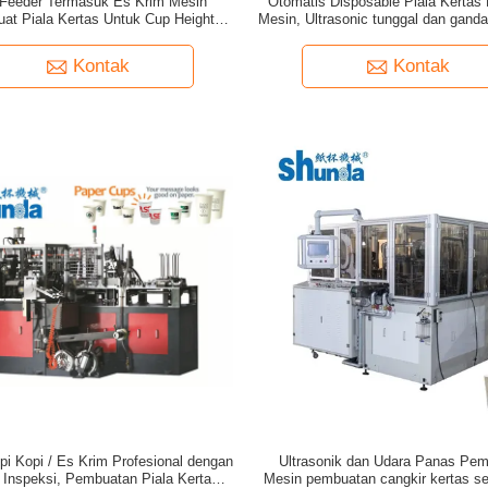
 Feeder Termasuk Es Krim Mesin
Otomatis Disposable Piala Kerta
t Piala Kertas Untuk Cup Height
Mesin, Ultrasonic tunggal dan gand
e 50mm--150mm Produksi cepat
Piala Mesin 4kW
Kontak
Kontak
i Kopi / Es Krim Profesional dengan
Ultrasonik dan Udara Panas Pe
 Inspeksi, Pembuatan Piala Kertas
Mesin pembuatan cangkir kertas se