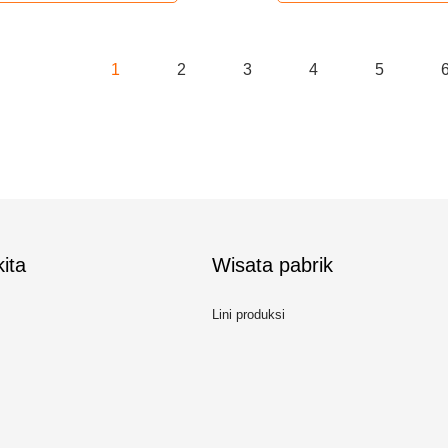
1
2
3
4
5
ita
Wisata pabrik
Lini produksi