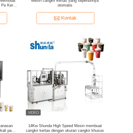
s Membuat
Mesin cangkir kertas yang sepenuhnya
a Pe Kertas
otomatis
Kontak
manasan
14Kw Shunda High Speed Mesin membuat
kali pakai
cangkir kertas dengan ukuran cangkir khusus