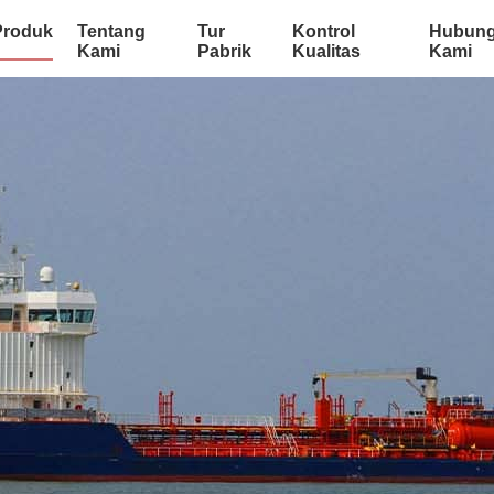
Produk
Tentang
Tur
Kontrol
Hubung
Kami
Pabrik
Kualitas
Kami