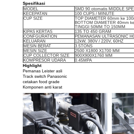
Spesifikasi
MODEL
SMD 90 otomatis MIDDLE S
KECEPATAN
100 CUPS / MINUTE
CUP SIZE
TOP DIAMETER 60mm ke 10
BOTTOM DIAMETER 40mm k
TINGGI 50MM TO 150MM
KIPAS KERTAS
135 TO 450 GRAM
CONFGURATION
PEMANASAN ULTRASONIC HO
KELUARAN
12kW, 380V / 220V, 60HZ
MESIN BERAT
3.5TONS
MESIN SIZE
2500 X1800 X1700 MM
CUP COLLECTOR SIZE
900X900X1760 MM
KOMPRESOR UDARA
0.45MPA
Highlight
Pemanas Leister asli
Track switch Panasonic
cetakan food grade
Komponen anti karat