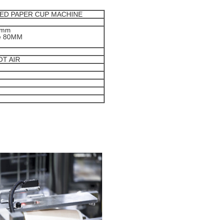
PEED PAPER CUP MACHINE
0mm
e 80MM
T AIR