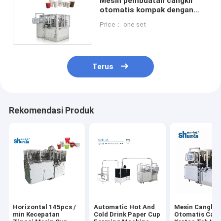
Mesin pembuatan cangkir
otomatis kompak dengan
kecepatan tinggi putih
Price： one set
Terus
Rekomendasi Produk
Horizontal 145pcs /
Automatic Hot And
Mesin Cangkir
min Kecepatan
Cold Drink Paper Cup
Otomatis Cang