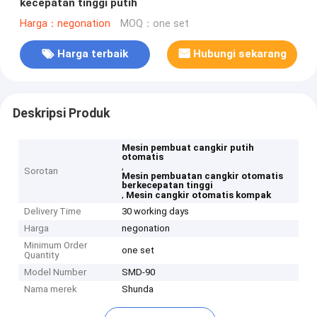
kecepatan tinggi putih
Harga：negonation
MOQ：one set
Harga terbaik
Hubungi sekarang
Deskripsi Produk
Mesin pembuat cangkir putih
otomatis
,
Sorotan
Mesin pembuatan cangkir otomatis
berkecepatan tinggi
,
Mesin cangkir otomatis kompak
Delivery Time
30 working days
Harga
negonation
Minimum Order
one set
Quantity
Model Number
SMD-90
Nama merek
Shunda