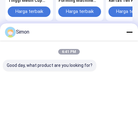
Tinggi Mesin Cup
Forming Machine
Kertas Teh Kop
Kertas Otomatis /
Dengan Kontrol
50ML dengan 
Mesin Pembuatan
Motor Servo 12kw
Baja Logam 1
Harga terbaik
Harga terbaik
Harga terb
Dengan Penyegelan
Buah/Menit
Udara Panas
Simon
Rumah
Tentang kita
Desktop Site
Sitemap
Kebijakan Privasi
Kualitas
Mesin otomatis Cup Kertas
Pabrik cina.Copyright © 2026
6:41 PM
HAINING CHENGDA MACHINERY CO.LTD. All Rights Reserved.
Good day, what product are you looking for?
Rumah
Produk
Tentang kami